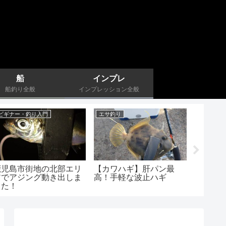
船
インプレ
船釣り全般
インプレッション全般
ビギナー・釣り入門
エサ釣り
エサ釣り
鹿児島市街地の北部エリ
【カワハギ】肝パン最
デカク
アでアジング動き出しま
高！手軽な波止ハギ
スーパ
した！
た