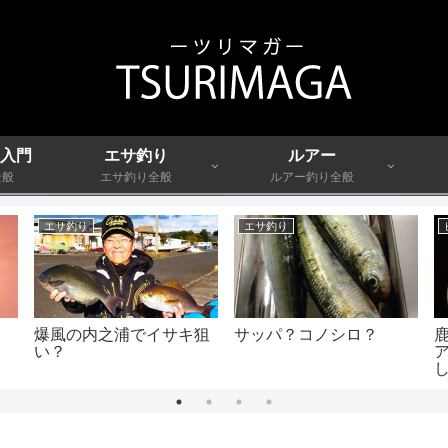
入門
エサ釣り
ルアー
全般
エサ釣り全般
ルアー釣り全般
エサ釣り
エサ釣り
爆風の内之浦でイサキ狙
サッパ？コノシロ？
い？