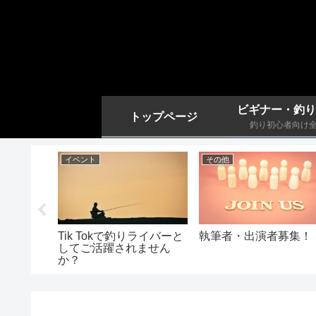
ビギナー・釣り
トップページ
釣り初心者向け
イベント
その他
2月のクロ
Tik Tokで釣りライバーと
執筆者・出演者募集！
してご活躍されません
か？