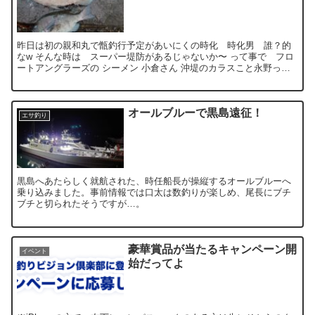
昨日は初の親和丸で甑釣行予定があいにくの時化 時化男 誰？的
なw そんな時は スーパー堤防があるじゃないか〜 って事で フロ
ートアングラーズの シーメン 小倉さん 沖堤のカラスこと永野っち
と雨の中 修行に行っ...
オールブルーで黒島遠征！
エサ釣り
黒島へあたらしく就航された、時任船長が操縦するオールブルーへ
乗り込みました。事前情報では口太は数釣りが楽しめ、尾長にブチ
ブチと切られたそうですが…。
豪華賞品が当たるキャンペーン開
イベント
始だってよ