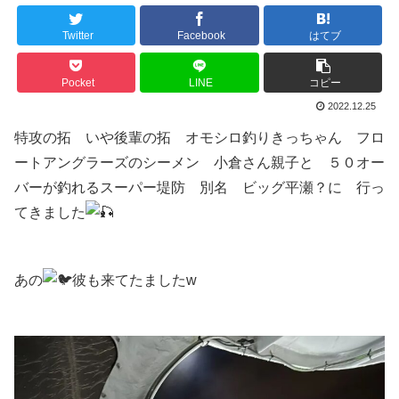
Twitter
Facebook
はてブ
Pocket
LINE
コピー
2022.12.25
特攻の拓 いや後輩の拓 オモシロ釣りきっちゃん フロ
ートアングラーズのシーメン 小倉さん親子と ５０オー
バーが釣れるスーパー堤防 別名 ビッグ平瀬？に 行っ
てきました
あの
彼も来てたましたw