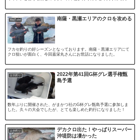
たりするのですが、夜間は殆ど口を...
南薩・黒瀬エリアのクロを攻める
YouTube
フカセ釣りの好シーズンとなっております。南薩・黒瀬エリアにて
クロ狙いが面白く、今回嘉栄丸さんにお世話になりました。
2022年第41回G杯グレ選手権甑
エサ釣り
島予選
数年ぶりに開催された、がまかつ社のG杯グレ甑島予選に参加しま
した。久々の大会でしたが、とても楽しめた釣行になりました！
デカクロ出た！やっぱりスーパー
エサ釣り
沖堤防は凄かった