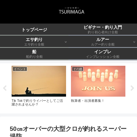
ビギナー・釣り入門
トップページ
釣り初心者向け全般
エサ釣り
ルアー
エサ釣り全般
ルアー釣り全般
船
インプレ
船釣り全般
インプレッション全般
イベント
その他
ル
月
Tik Tokで釣りライバーとしてご活
執筆者・出演者募集！
ウル
in
躍されませんか？
50㎝オーバーの大型クロが釣れるスーパー
堤防