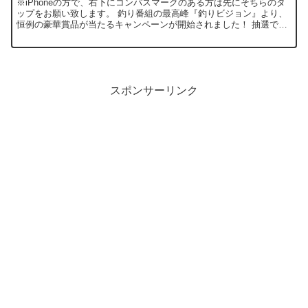
※iPhoneの方で、右下にコンパスマークのある方は先にそちらのタ
ップをお願い致します。 釣り番組の最高峰『釣りビジョン』より、
恒例の豪華賞品が当たるキャンペーンが開始されました！ 抽選で
100名の手に商品が手に入るチャンス！...
スポンサーリンク