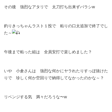
その後 強烈なアタリで 太刀打ち出来ずバラシw
釣りきっちゃんラスト１投で 粘りの口太追加で終了でし
た～
午後まで粘った組は 全員安打で楽しめました？
いや 小倉さんは 強烈な何かにヤラれたりすっぽ抜けた
りで 珍しく何か空回りで納得してなかったのかな～？
リベンジする気 満々だろうな〜w