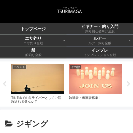
ビギナー・釣り入門
トップページ
釣り初心者向け全般
エサ釣り
ルアー
エサ釣り全般
ルアー釣り全般
船
インプレ
船釣り全般
インプレッション全般
イベント
その他
ル
ー沖
Tik Tokで釣りライバーとしてご活
執筆者・出演者募集！
長島
躍されませんか？
ジギング