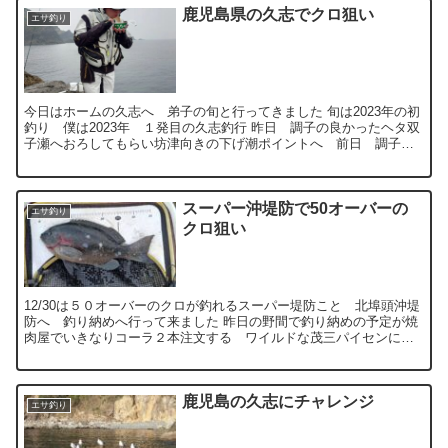
鹿児島県の久志でクロ狙い
エサ釣り
今日はホームの久志へ 弟子の旬と行ってきました 旬は2023年の初
釣り 僕は2023年 １発目の久志釣行 昨日 調子の良かったヘタ双
子瀬へおろしてもらい坊津向きの下げ潮ポイントへ 前日 調子良
かった瀬 釣れない 剛くん あるあ...
スーパー沖堤防で50オーバーの
エサ釣り
クロ狙い
12/30は５０オーバーのクロが釣れるスーパー堤防こと 北埠頭沖堤
防へ 釣り納めへ行って来ました 昨日の野間で釣り納めの予定が焼
肉屋でいきなりコーラ２本注文する ワイルドな茂三パイセンに
沖堤へのアクセス方法・釣り方やらレクチャーし...
鹿児島の久志にチャレンジ
エサ釣り