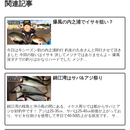
関連記事
爆風の内之浦でイサキ狙い？
エサ釣り
今日は今シーズン初の内之浦釣行 釣友の久永さんと同行させて頂き
ました 今回の狙いはイサキ 決してメジナではありませんよ～ 爆風
深ダナでの釣りはかなりハードでした メジナ...
錦江湾はサバ&アジ祭り
エサ釣り
錦江湾の桜島と沖小島の間にある、イケス周りでは船からサバとア
ジが好釣中です！ アジは25-35㎝、サバは25-40㎝前後が上がってお
り、サビキ仕掛けを使用して半日で40-50匹上がる状況です。 サバ
がいないタイミングに、底付近...