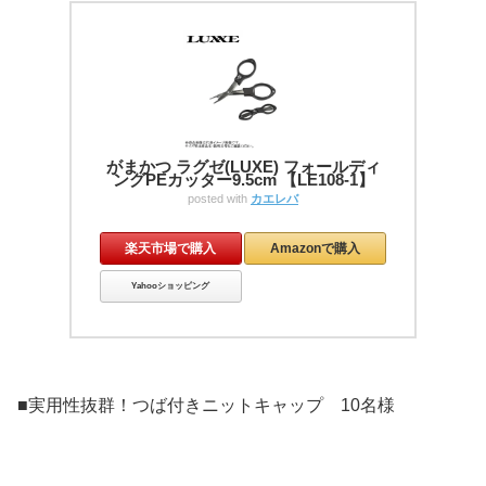
がまかつ ラグゼ(LUXE) フォールディ
ングPEカッター9.5cm 【LE108-1】
posted with
カエレバ
楽天市場で購入
Amazonで購入
Yahooショッピング
■実用性抜群！つば付きニットキャップ 10名様