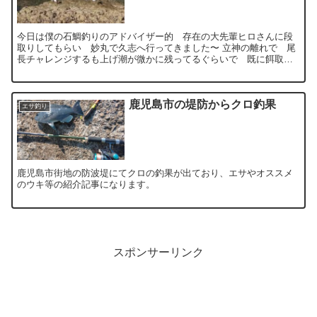
今日は僕の石鯛釣りのアドバイザー的 存在の大先輩ヒロさんに段
取りしてもらい 妙丸で久志へ行ってきました〜 立神の離れで 尾
長チャレンジするも上げ潮が微かに残ってるぐらいで 既に餌取り
パラダイスw 下げ潮に変わるタイミン...
鹿児島市の堤防からクロ釣果
エサ釣り
鹿児島市街地の防波堤にてクロの釣果が出ており、エサやオススメ
のウキ等の紹介記事になります。
スポンサーリンク