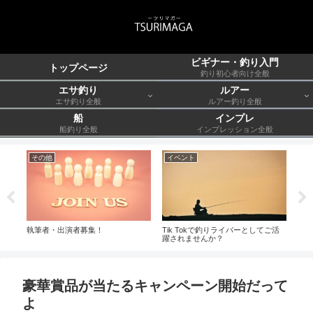
ビギナー・釣り入門
トップページ
釣り初心者向け全般
エサ釣り
ルアー
エサ釣り全般
ルアー釣り全般
船
インプレ
船釣り全般
インプレッション全般
その他
イベント
エ
執筆者・出演者募集！
Tik Tokで釣りライバーとしてご活
野間
躍されませんか？
豪華賞品が当たるキャンペーン開始だって
よ